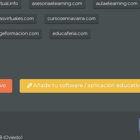
rtual.info
asesoriaelearning.com
aulaelearning.com
asvirtuales.com
cursosennavarra.com
rgeformacion.com
educaferia.com
ivo
Añade tu software / aplicación educati
08 (Oviedo)