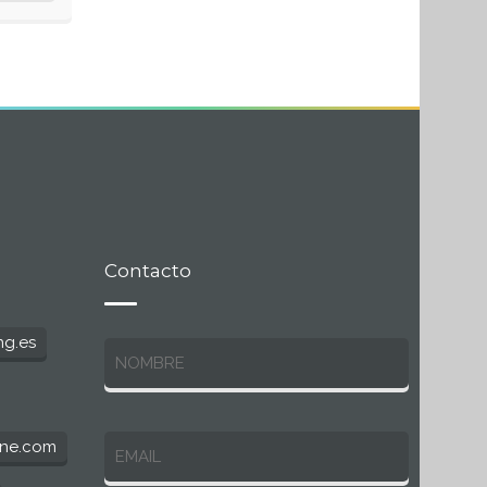
Contacto
ng.es
line.com