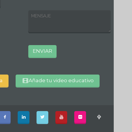
va
Añade tu video educativo