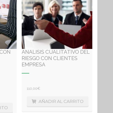
 CON
ANALISIS CUALITATIVO DEL
RIESGO CON CLIENTES
EMPRESA
110,00
€
AÑADIR AL CARRITO
ITO