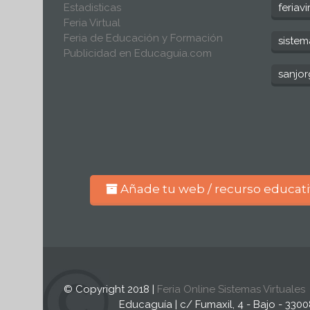
Estadisticas
feriavi
Feria Virtual
Feria de Educación y Formación
sistem
Publicidad en Educaguia.com
sanjo
Añade tu web / recurso educat
© Copyright 2018 |
Feria Online Sistemas Virtuales
Educaguía | c/ Fumaxil, 4 - Bajo - 330