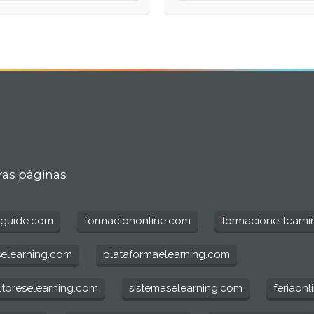
ras páginas
guide.com
formaciononline.com
formacione-learni
selearning.com
plataformaelearning.com
ltoreselearning.com
sistemaselearning.com
feriaon