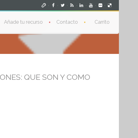
·
·
·
·
·
·
·
Añade tu recurso
Contacto
Carrito
IONES: QUE SON Y COMO