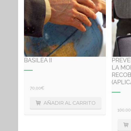
BASILEA II
PREVE
LA MO
RECOB
(APLI
70,00
€
AÑADIR AL CARRITO
100,00