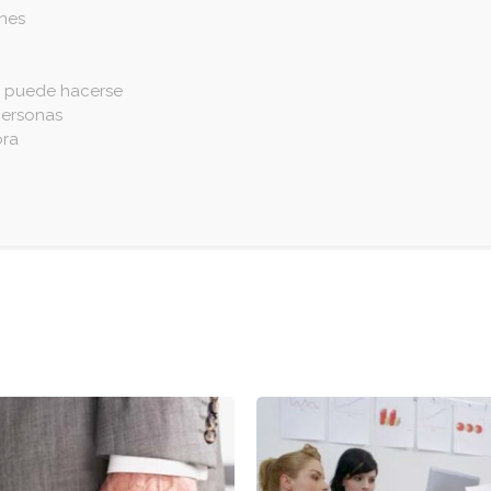
ones
e puede hacerse
personas
ora