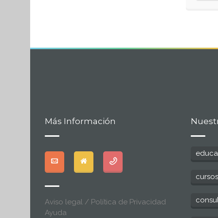
Más Información
Nuest
educa
curso
consu
Aviso legal / Política de Privacidad
Ayuda