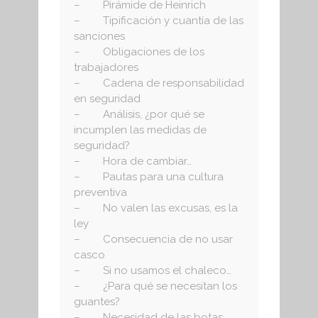
– Pirámide de Heinrich
– Tipificación y cuantía de las
sanciones
– Obligaciones de los
trabajadores
– Cadena de responsabilidad
en seguridad
– Análisis, ¿por qué se
incumplen las medidas de
seguridad?
– Hora de cambiar…
– Pautas para una cultura
preventiva
– No valen las excusas, es la
ley
– Consecuencia de no usar
casco
– Si no usamos el chaleco…
– ¿Para qué se necesitan los
guantes?
– Necesidad de las botas