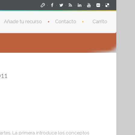
·
·
·
·
·
·
·
Añade tu recurso
Contacto
Carrito
11
partes. La primera introduce los conceptos