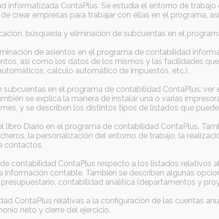
d informatizada ContaPlus. Se estudia el entorno de trabajo 
 crear empresas para trabajar con ellas en el programa, así 
icación, búsqueda y eliminación de subcuentas en el program
liminación de asientos en el programa de contabilidad inform
ientos, así como los datos de los mismos y las facilidades qu
utomáticos, cálculo automático de impuestos, etc.).
n subcuentas en el programa de contabilidad ContaPlus: ver e
mbién se explica la manera de instalar una o varias impresora
nformes, y se describen los distintos tipos de listados que pue
 libro Diario en el programa de contabilidad ContaPlus. Tamb
heros, la personalización del entorno de trabajo, la realizac
e contactos.
de contabilidad ContaPlus respecto a los listados relativos al
r la información contable. También se describen algunas opci
n presupuestario, contabilidad analítica (departamentos y proy
dad ContaPlus relativas a la configuración de las cuentas an
nio neto y cierre del ejercicio.