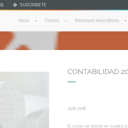
55
·
SUSCRíBETE
Inicio
Cursos
Recursos educativos
CONTABILIDAD 20
428,00
€
El curso se divide en cuatro 